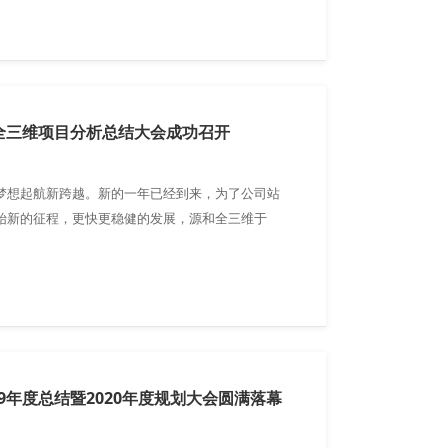
此次盛会。
和全三维项目分析总结大会成功召开
梦想起航新跨越。新的一年已经到来，为了公司站
始新的征程，更快更稳健的发展，源和全三维于
4日在青岛举办以“创新发展 卓越执行 再创辉煌 共赢未
总结及发展规划会议。
19年度总结暨2020年度规划大会圆满落幕