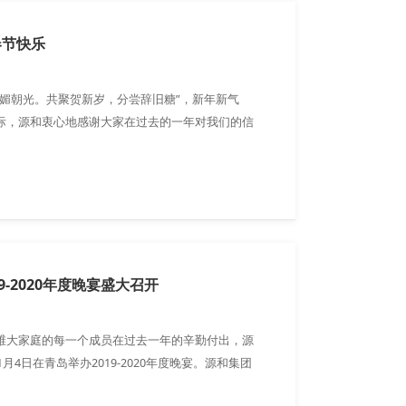
春节快乐
颜媚朝光。共聚贺新岁，分尝辞旧糖”，新年新气
际，源和衷心地感谢大家在过去的一年对我们的信
家在新的一年身体健康，工作顺利，阖家幸福！源
，提供优质高效的服务，与大家携手共进，共创美
9-2020年度晚宴盛大召开
维大家庭的每一个成员在过去一年的辛勤付出，源
1月4日在青岛举办2019-2020年度晚宴。源和集团
全三维总经理梅总以及源和全三维的诸位领导与全