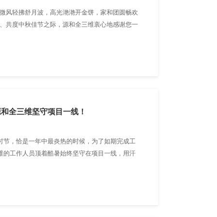
，微风轻拂舒月波，高光滟滟开金饼，家和团圆畅欢
庆、共度中秋佳节之际，源和全三维衷心地感谢您一
任与支持，祝您节日快乐，阖家团圆！
源和全三维坚守项目一线！
时节，恰是一年中最炎热的时候，为了如期完成工
维的工作人员顶着酷暑始终坚守在项目一线，用汗
质完成保驾护航。