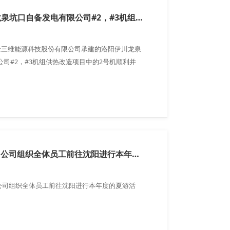
恭祝洛阳伊川龙泉坑口自备发电有限公司#2，#3机组供热改造项目取得硕果
京全三维能源科技股份有限公司承建的洛阳伊川龙泉
司#2，#3机组供热改造项目中的2号机顺利并
负荷，经过半个月的试运行，目前稳定保证每小时
0℃的蒸汽120吨。
2015年7月14日公司组织全体员工前往沈阳进行本年度的夏游活动
日，公司组织全体员工前往沈阳进行本年度的夏游活