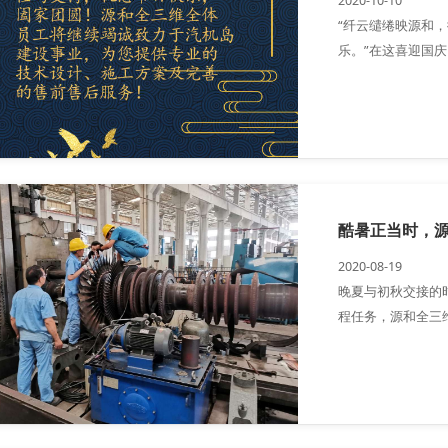
2020-10-10
“纤云缱绻映源和
乐。”在这喜迎国
直以来对我们的信
酷暑正当时，
2020-08-19
晚夏与初秋交接的
程任务，源和全三
水为项目的按时高